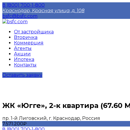
8 (800) 700-1-800
Краснодар, Красная улица, д. 108
bsfc@bsfc.com
От застройщика
Вторичка
Коммерция
Агенты
Акции
Ипотека
Контакты
Оставить заявку
ЖК «Югге», 2-к квартира (67.60 М
пр. 1-й Лиговский, г. Краснодар, Россия
7.571.200₽
8 (800) 700-1-800