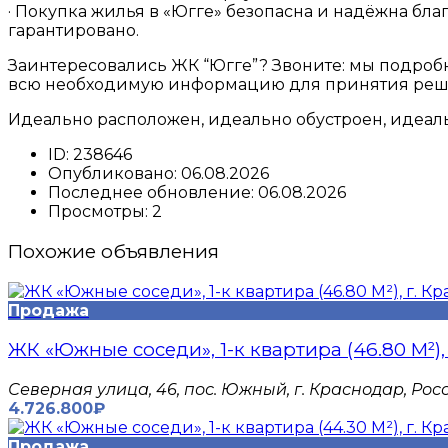
· Покупка жилья в «Югге» безопасна и надёжна бл
гарантировано.
Заинтересовались ЖК “Югге”? Звоните: мы подроб
всю необходимую информацию для принятия реш
Идеально расположен, идеально обустроен, идеал
ID:
238646
Опубликовано:
06.08.2026
Последнее обновление:
06.08.2026
Просмотры:
2
Похожие объявления
Продажа
ЖК «Южные соседи», 1-к квартира (46.80 М²),
Северная улица, 46, пос. Южный, г. Краснодар, Рос
4.726.800₽
Продажа