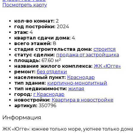
Посмотреть карту
кол-во комнат:
2
год постройки:
2024
этаж:
4
квартал сдачи дома:
4
всего этажей:
8
стадия строительства дома:
строится
статус сделки:
продажа от застройщика
площадь:
67.60 м²
название жилого комплекса:
ЖК «Югге»
ремонт:
без отделки
населенный пункт:
Краснодар
тип здания:
кирпично-монолитный
тип недвижимости:
жилая
город:
г Краснодар
новостройки:
Квартира в новостройке
артикул:
350796
Информация
ЖК «Югге»: южнее только море, уютнее только дома