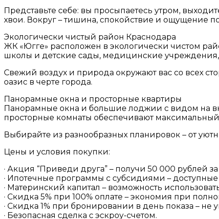
Представьте себе: вы просыпаетесь утром, выходи
хвои. Вокруг – тишина, спокойствие и ощущение по
Экологически чистый район Краснодара
ЖК «Югге» расположен в экологически чистом район
школы и детские сады, медицинские учреждения, 
Свежий воздух и природа окружают вас со всех ст
оазис в черте города.
Панорамные окна и просторные квартиры
Панорамные окна и большие лоджии с видом на вн
просторные комнаты обеспечивают максимальный
Выбирайте из разнообразных планировок – от уютн
Цены и условия покупки:
· Акция “Приведи друга” – получи 50 000 рублей 
· Ипотечные программы с субсидиями – доступные 
· Материнский капитал – возможность использовать
· Скидка 5% при 100% оплате – экономия при полно
· Скидка 1% при бронировании в день показа – не
· Безопасная сделка с эскроу-счетом.