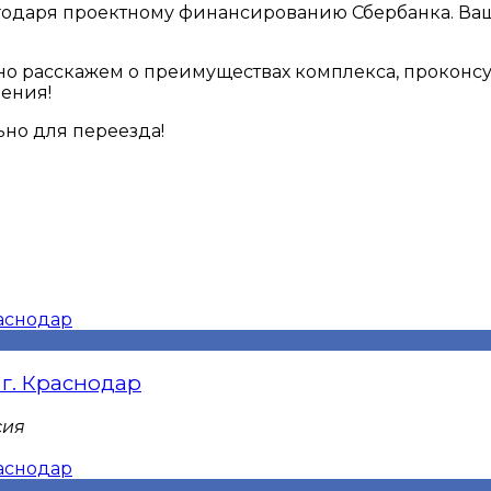
агодаря проектному финансированию Сбербанка. Ваш
но расскажем о преимуществах комплекса, проконс
ения!
ьно для переезда!
 г. Краснодар
сия