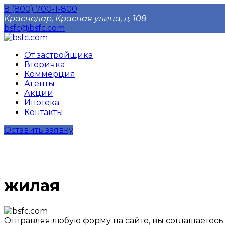
8 (800) 700-1-800
Краснодар, Красная улица, д. 108
bsfc@bsfc.com
От застройщика
Вторичка
Коммерция
Агенты
Акции
Ипотека
Контакты
Оставить заявку
жилая
Отправляя любую форму на сайте, вы соглашаетес