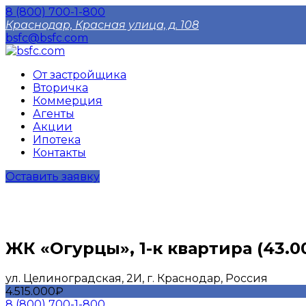
8 (800) 700-1-800
Краснодар, Красная улица, д. 108
bsfc@bsfc.com
От застройщика
Вторичка
Коммерция
Агенты
Акции
Ипотека
Контакты
Оставить заявку
ЖК «Огурцы», 1-к квартира (43.00
​ул. Целиноградская, 2И, г. Краснодар, Россия
4.515.000₽
8 (800) 700-1-800