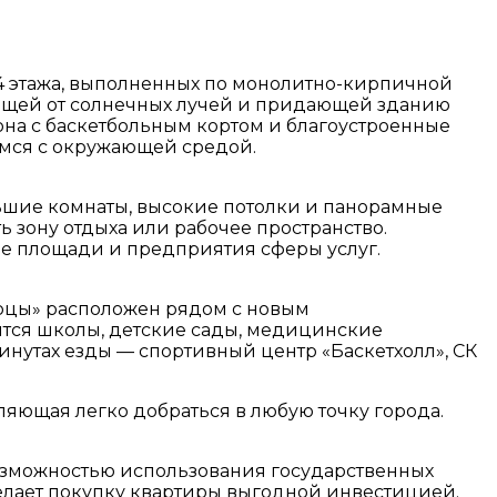
4 этажа, выполненных по монолитно-кирпичной
ающей от солнечных лучей и придающей зданию
она с баскетбольным кортом и благоустроенные
емся с окружающей средой.
ьшие комнаты, высокие потолки и панорамные
зону отдыха или рабочее пространство.
е площади и предприятия сферы услуг.
урцы» расположен рядом с новым
ятся школы, детские сады, медицинские
минутах езды — спортивный центр «Баскетхолл», СК
ляющая легко добраться в любую точку города.
озможностью использования государственных
елает покупку квартиры выгодной инвестицией.