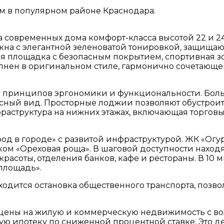
м в популярном районе Краснодара.
 современных дома комфорт-класса высотой 22 и 2
окна с элегантной зеленоватой тонировкой, защищ
ая площадка с безопасным покрытием, спортивная з
олнен в оригинальном стиле, гармонично сочетающ
м принципов эргономики и функциональности. Бол
ный вид. Просторные лоджии позволяют обустроить 
аструктура на нижних этажах, включающая торговы
од в городе» с развитой инфраструктурой. ЖК «Ог
м «Ореховая роща». В шаговой доступности наход
расоты, отделения банков, кафе и рестораны. В 10 
площадь».
ходится остановка общественного транспорта, позво
цены на жилую и коммерческую недвижимость с в
ю ипотеку по сниженной процентной ставке. Это д