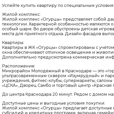
Успейте купить квартиру по специальным условия
Жилой комплекс:
Жилой комплекс «Огурцы» представляет собой два
технологии. Характерной особенностью являются 
особый шарм. Во дворе обустроены детская игров
места для приятного отдыха. Дизайн фасадов вып
Квартиры:
Квартиры в ЖК «Огурцы» спроектированы с учёто
окна обеспечивают отличное освещение и живопис
Дополнительно предусмотрена коммерческая инфр
Расположение:
Микрорайон Молодёжный в Краснодаре — это «гор
ультрасовременным сквером «Изумрудный» и парко
учреждения, фитнес-клубы, супермаркеты, салоны к
«ЦСКА», Дворец Самбо и торговый центр «Красная 
До центра Краснодара 20 минут. Рядом с домом на
Доступные цены и выгодные условия покупки:
Жилой комплекс «Огурцы» предлагает доступные 
субсидий и кредитных программ, включая семейну