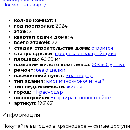
Посмотреть карту
кол-во комнат:
1
год постройки:
2024
этаж:
2
квартал сдачи дома:
4
всего этажей:
22
стадия строительства дома:
строится
статус сделки:
продажа от застройщика
площадь:
43.00 м²
название жилого комплекса:
ЖК «Огурцы»
ремонт:
без отделки
населенный пункт:
Краснодар
тип здания:
кирпично-монолитный
тип недвижимости:
жилая
город:
г Краснодар
новостройки:
Квартира в новостройке
артикул:
1961661
Информация
Покупайте выгодно в Краснодаре — самые доступн