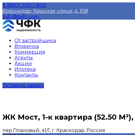
8 (800) 700-1-800
Краснодар, Красная улица, д. 108
bsfc@bsfc.com
От застройщика
Вторичка
Коммерция
Агенты
Акции
Ипотека
Контакты
Оставить заявку
ЖК Мост, 1-к квартира (52.50 М²)
пер.Плановый, 41/1, г. Краснодар, Россия