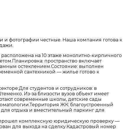
ики и фотографии честные. Наша компания готова к
дажи.
а расположена на 10 этаже монолитно-кирпичного
етом.Планировка: пространство включает
рамным остеклением.Состояние: выполнен
еменной сантехникой — жилье готово к
екторе:Для студентов и сотрудников: в
менко. Из-за близости вузов объект имеет
отают современные школы, детские сады
стоматологии.Территория ЖК: благоустроенный
 для отдыха и вместительный паркинг для
т прошел комплексную юридическую проверку —
рован для выхода на сделку.Кадастровый номер