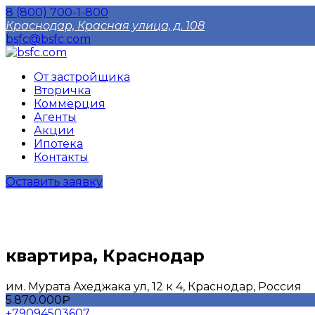
8 (800) 700-1-800
Краснодар, Красная улица, д. 108
bsfc@bsfc.com
От застройщика
Вторичка
Коммерция
Агенты
Акции
Ипотека
Контакты
Оставить заявку
квартира, Краснодар
им. Мурата Ахеджака ул, 12 к 4, Краснодар, Россия
5.870.000₽
+79094503607