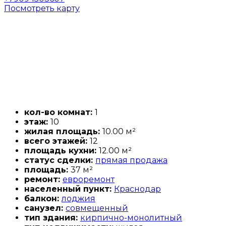
Посмотреть карту
кол-во комнат:
1
этаж:
10
жилая площадь:
10.00 м²
всего этажей:
12
площадь кухни:
12.00 м²
статус сделки:
прямая продажа
площадь:
37 м²
ремонт:
евроремонт
населенный пункт:
Краснодар
балкон:
лоджия
санузел:
совмещенный
тип здания:
кирпично-монолитный