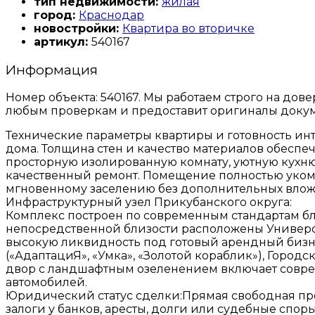
тип недвижимости:
жилая
город:
Краснодар
новостройки:
Квартира во вторичке
артикул:
540167
Информация
Номер объекта: 540167. Мы работаем строго на дов
любым проверкам и предоставит оригиналы докум
Технические параметры квартиры и готовность инт
дома. Толщина стен и качество материалов обесп
просторную изолированную комнату, уютную кухн
качественный ремонт. Помещение полностью уком
мгновенному заселению без дополнительных вло
Инфраструктурный узел Прикубанского округа:
Комплекс построен по современным стандартам бла
непосредственной близости расположены Универси
высокую ликвидность под готовый арендный бизне
(«АдаптациЯ», «Умка», «Золотой кораблик»), Горо
двор с ландшафтным озеленением включает соврем
автомобилей.
Юридический статус сделки:Прямая свободная п
залоги у банков, аресты, долги или судебные спо