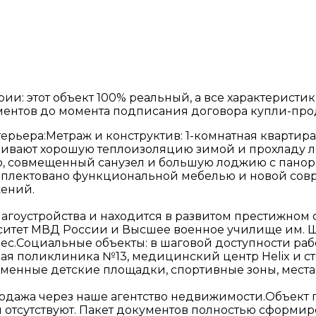
ерии: этот объект 100% реальный, а все характерист
ентов до момента подписания договора купли-про
ерьера:Метраж и конструктив: 1-комнатная квартир
ечивают хорошую теплоизоляцию зимой и прохладу л
ю, совмещенный санузел и большую лоджию с пано
плектовано функциональной мебелью и новой совр
жений.
гоустройства и находится в развитом престижном с
тет МВД России и Высшее военное училище им. Ште
с.Социальные объекты: в шаговой доступности раб
дская поликлиника №13, медицинский центр Helix и 
енные детские площадки, спортивные зоны, места
родажа через наше агентство недвижимости.Объек
ры отсутствуют. Пакет документов полностью сформи