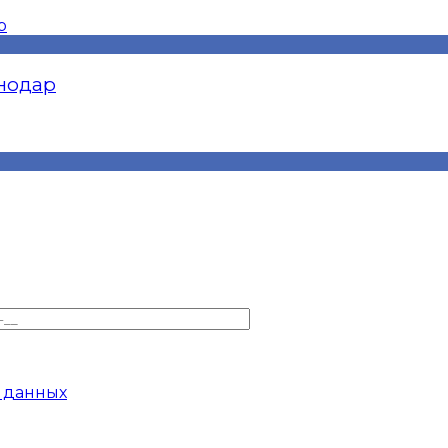
снодар
 данных