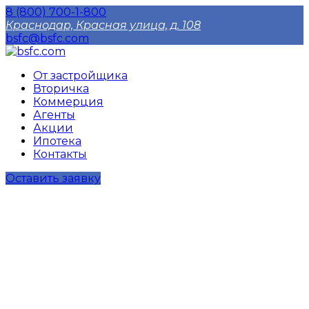
8 (800) 700-1-800
Краснодар, Красная улица, д. 108
bsfc@bsfc.com
От застройщика
Вторичка
Коммерция
Агенты
Акции
Ипотека
Контакты
Оставить заявку