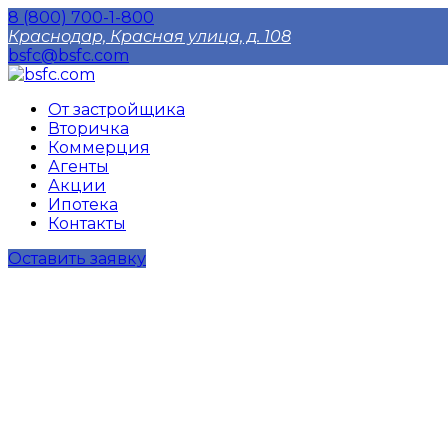
8 (800) 700-1-800
Краснодар, Красная улица, д. 108
bsfc@bsfc.com
От застройщика
Вторичка
Коммерция
Агенты
Акции
Ипотека
Контакты
Оставить заявку