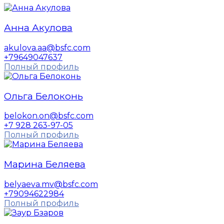
Анна Акулова
akulova.aa@bsfc.com
+79649047637
Полный профиль
Ольга Белоконь
belokon.on@bsfc.com
+7 928 263-97-05
Полный профиль
Марина Беляева
belyaeva.mv@bsfc.com
+79094622984
Полный профиль