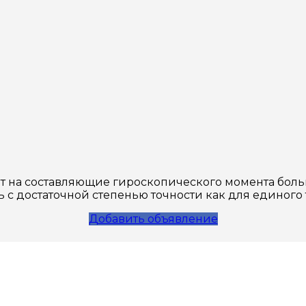
ет на составляющие гироскопического момента больш
 с достаточной степенью точности как для единого 
Добавить объявление