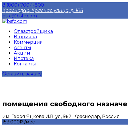
8 (800) 700-1-800
Краснодар, Красная улица, д. 108
bsfc@bsfc.com
От застройщика
Вторичка
Коммерция
Агенты
Акции
Ипотека
Контакты
Оставить заявку
помещения свободного назначе
им. Героя Яцкова И.В. ул, 9к2, Краснодар, Россия
153.000₽ /мес