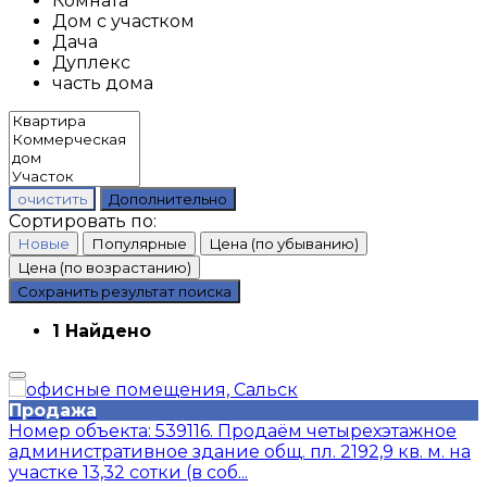
Комната
Дом с участком
Дача
Дуплекс
часть дома
очистить
Дополнительно
Сортировать по:
Новые
Популярные
Цена (по убыванию)
Цена (по возрастанию)
Сохранить результат поиска
1 Найдено
Продажа
Номер объекта: 539116. Пpoдaём четырехэтажнoe
административноe зданиe общ. пл. 2192,9 кв. м. нa
учaсткe 13,32 сoтки (в соб...