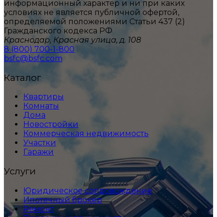
информационный характер и ни при каких
условиях не является публичной офертой,
определяемой положениями Статьи 437 (2)
Гражданского кодекса РФ
Краснодар, Красная улица, д. 108
8 (800) 700-1-800
bsfc@bsfc.com
Каталог
Квартиры
Комнаты
Дома
Новостройки
Коммерческая недвижимость
Участки
Гаражи
Услуги
Юридическое сопровождение
Ипотечный брокер
Ремонт