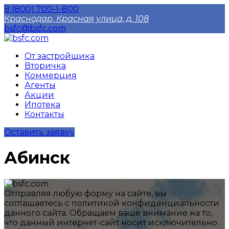
8 (800) 700-1-800
Краснодар, Красная улица, д. 108
bsfc@bsfc.com
От застройщика
Вторичка
Коммерция
Агенты
Акции
Ипотека
Контакты
Оставить заявку
Абинск
Отправляя любую форму на сайте, вы
соглашаетесь с политикой конфиденциальности
данного сайтa. Обращаем ваше внимание на то,
что данный интернет-сайт носит исключительно