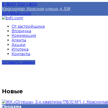
8 (800) 700-1-800
Краснодар, Красная улица, д. 108
bsfc@bsfc.com
От застройщика
Вторичка
Коммерция
Агенты
Акции
Ипотека
Контакты
Оставить заявку
Новые
Продажа