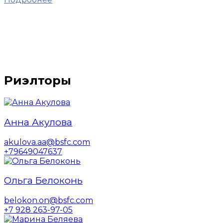
Риэлторы
Анна Акулова
akulova.aa@bsfc.com
+79649047637
Ольга Белоконь
belokon.on@bsfc.com
+7 928 263-97-05