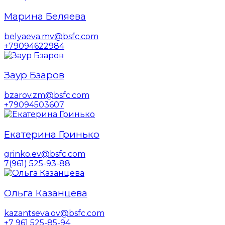
Марина Беляева
belyaeva.mv@bsfc.com
+79094622984
Заур Бзаров
bzarov.zm@bsfc.com
+79094503607
Екатерина Гринько
grinko.ev@bsfc.com
7(961) 525-93-88
Ольга Казанцева
kazantseva.ov@bsfc.com
+7 961 525-85-94