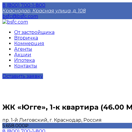
8 (800) 700-1-800
Краснодар, Красная улица, д. 108
bsfc@bsfc.com
От застройщика
Вторичка
Коммерция
Агенты
Акции
Ипотека
Контакты
Оставить заявку
ЖК «Югге», 1-к квартира (46.00 М
пр. 1-й Лиговский, г. Краснодар, Россия
5.658.000₽
8 (800) 700-1-800