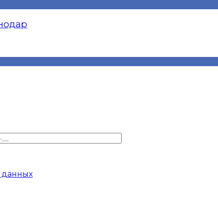
снодар
 данных