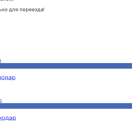
ьно для переезда!
снодар
снодар