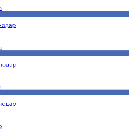
снодар
снодар
снодар