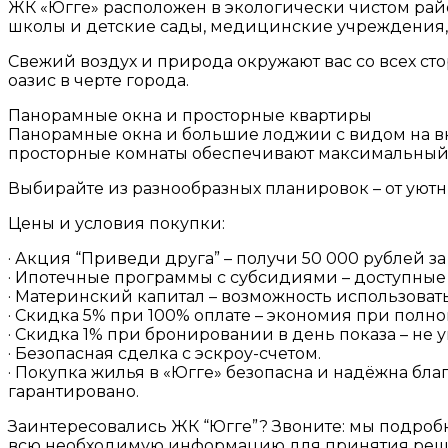
ЖК «Югге» расположен в экологически чистом район
школы и детские сады, медицинские учреждения, 
Свежий воздух и природа окружают вас со всех ст
оазис в черте города.
Панорамные окна и просторные квартиры
Панорамные окна и большие лоджии с видом на вн
просторные комнаты обеспечивают максимальный
Выбирайте из разнообразных планировок – от уютн
Цены и условия покупки:
· Акция “Приведи друга” – получи 50 000 рублей 
· Ипотечные программы с субсидиями – доступные 
· Материнский капитал – возможность использовать
· Скидка 5% при 100% оплате – экономия при полно
· Скидка 1% при бронировании в день показа – не
· Безопасная сделка с эскроу-счетом.
· Покупка жилья в «Югге» безопасна и надёжна бл
гарантировано.
Заинтересовались ЖК “Югге”? Звоните: мы подроб
всю необходимую информацию для принятия реш