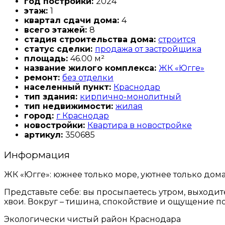
год постройки:
2024
этаж:
1
квартал сдачи дома:
4
всего этажей:
8
стадия строительства дома:
строится
статус сделки:
продажа от застройщика
площадь:
46.00 м²
название жилого комплекса:
ЖК «Югге»
ремонт:
без отделки
населенный пункт:
Краснодар
тип здания:
кирпично-монолитный
тип недвижимости:
жилая
город:
г Краснодар
новостройки:
Квартира в новостройке
артикул:
350685
Информация
ЖК «Югге»: южнее только море, уютнее только дома
Представьте себе: вы просыпаетесь утром, выходи
хвои. Вокруг – тишина, спокойствие и ощущение по
Экологически чистый район Краснодара